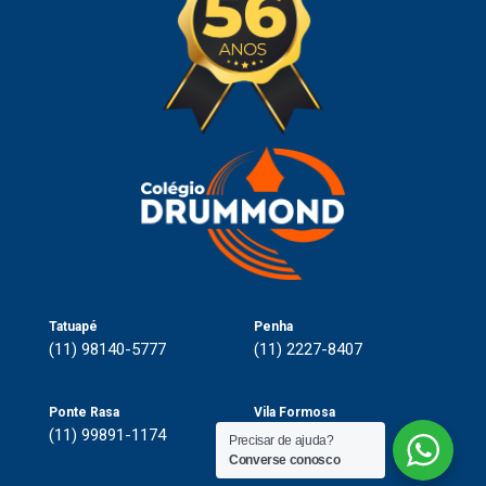
Tatuapé
Penha
(11) 98140-5777
(11) 2227-8407
Ponte Rasa
Vila Formosa
(11) 99891-1174
(11) 99764-1181
Precisar de ajuda?
Converse conosco