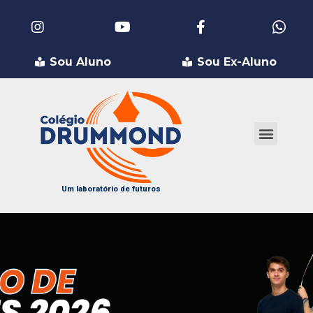
Sou Aluno
Sou Ex-Aluno
Nossos Colégios
Grupo Drummond
Fale Conosco
Um laboratório de futuros