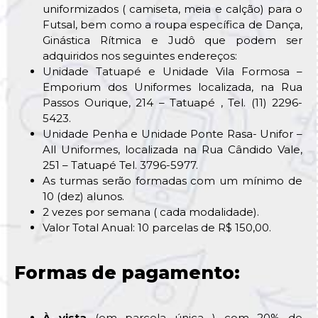
uniformizados ( camiseta, meia e calção) para o
Futsal, bem como a roupa específica de Dança,
Ginástica Rítmica e Judô que podem ser
adquiridos nos seguintes endereços:
Unidade Tatuapé e Unidade Vila Formosa –
Emporium dos Uniformes localizada, na Rua
Passos Ourique, 214 – Tatuapé , Tel. (11) 2296-
5423.
Unidade Penha e Unidade Ponte Rasa- Unifor –
All Uniformes, localizada na Rua Cândido Vale,
251 – Tatuapé Tel. 3796-5977.
As turmas serão formadas com um mínimo de
10 (dez) alunos.
2 vezes por semana ( cada modalidade).
Valor Total Anual: 10 parcelas de R$ 150,00.
Formas de pagamento:
À vista
(em parcela única ) com 20% de